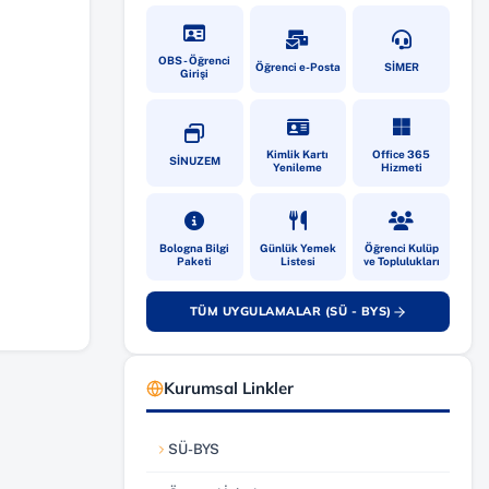
(yeni sekmede açılır)
(yeni sekmede açılır)
(yeni sekmede
OBS - Öğrenci
Öğrenci e-Posta
SİMER
Girişi
(yeni sekmede açılır)
(yeni sekmede açılır)
(yeni sekmede
Kimlik Kartı
Office 365
SİNUZEM
Yenileme
Hizmeti
(yeni sekmede açılır)
(yeni sekmede açılır)
(yeni sekmede
Bologna Bilgi
Günlük Yemek
Öğrenci Kulüp
Paketi
Listesi
ve Toplulukları
TÜM UYGULAMALAR (SÜ - BYS)
(yeni sekmede açılır)
Kurumsal Linkler
SÜ-BYS
(yeni sekmede açılır)