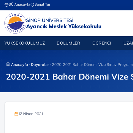
İçeriğe
SÜ Anasayfa
Sanal Tur
(yeni sekmede açılır)
(yeni sekmede açılır)
atla
(YENI SEKMEDE AÇILIR)
SİNOP ÜNİVERSİTESİ
Ayancık Meslek Yüksekokulu
YÜKSEKOKULUMUZ
BÖLÜMLER
ÖĞRENCI
UZA
Anasayfa
Duyurular
2020-2021 Bahar Dönemi Vize Sınav Program
2020-2021 Bahar Dönemi Vize 
12 Nisan 2021