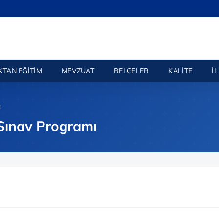
KTAN EĞITIM
MEVZUAT
BELGELER
KALITE
İ
ı
Sınav Programı