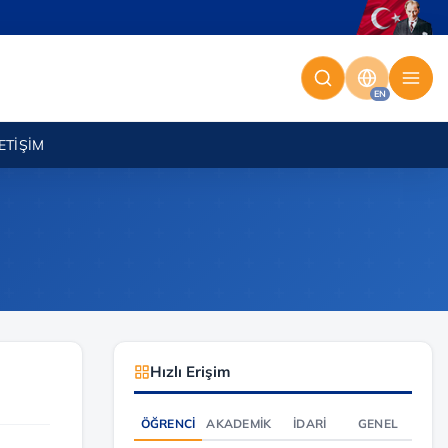
EN
LETIŞIM
Hızlı Erişim
ÖĞRENCI
AKADEMIK
İDARI
GENEL