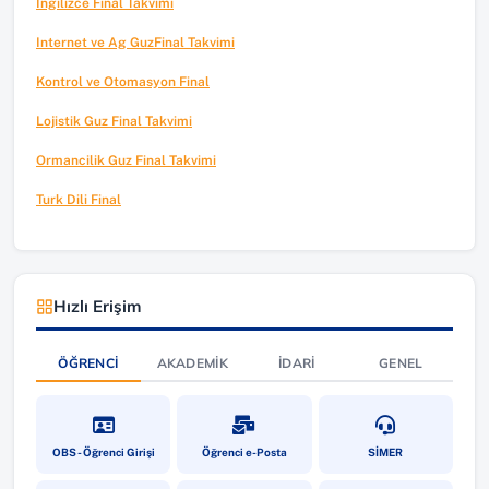
Ingilizce Final Takvimi
Internet ve Ag GuzFinal Takvimi
Kontrol ve Otomasyon Final
Lojistik Guz Final Takvimi
Ormancilik Guz Final Takvimi
Turk Dili Final
Hızlı Erişim
ÖĞRENCI
AKADEMIK
İDARI
GENEL
(yeni sekmede açılır)
(yeni sekmede açılır)
(yeni sekmede a
OBS - Öğrenci Girişi
Öğrenci e-Posta
SİMER