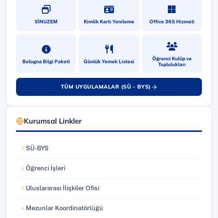
(yeni sekmede açılır)
(yeni sekmede açılır)
(yeni sekmede a
SİNUZEM
Kimlik Kartı Yenileme
Office 365 Hizmeti
(yeni sekmede açılır)
(yeni sekmede açılır)
(yeni sekmede a
Öğrenci Kulüp ve
Bologna Bilgi Paketi
Günlük Yemek Listesi
Toplulukları
TÜM UYGULAMALAR (SÜ - BYS)
(yeni sekmede açılır)
Kurumsal Linkler
SÜ-BYS
(yeni sekmede açılır)
Öğrenci İşleri
(yeni sekmede açılır)
Uluslararası İlişkiler Ofisi
(yeni sekmede açılır)
Mezunlar Koordinatörlüğü
(yeni sekmede açılır)