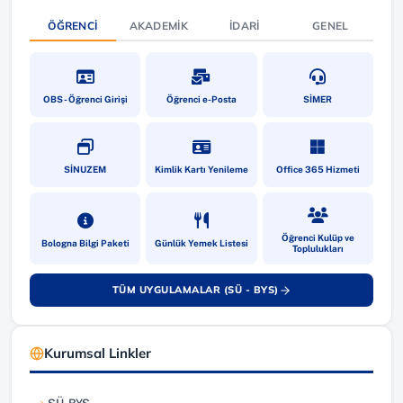
ÖĞRENCI
AKADEMIK
İDARI
GENEL
(yeni sekmede açılır)
(yeni sekmede açılır)
(yeni sekmede a
OBS - Öğrenci Girişi
Öğrenci e-Posta
SİMER
(yeni sekmede açılır)
(yeni sekmede açılır)
(yeni sekmede a
SİNUZEM
Kimlik Kartı Yenileme
Office 365 Hizmeti
(yeni sekmede açılır)
(yeni sekmede açılır)
(yeni sekmede a
Öğrenci Kulüp ve
Bologna Bilgi Paketi
Günlük Yemek Listesi
Toplulukları
TÜM UYGULAMALAR (SÜ - BYS)
(yeni sekmede açılır)
Kurumsal Linkler