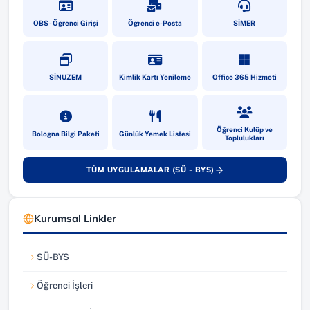
(yeni sekmede açılır)
(yeni sekmede açılır)
(yeni sekmede a
OBS - Öğrenci Girişi
Öğrenci e-Posta
SİMER
(yeni sekmede açılır)
(yeni sekmede açılır)
(yeni sekmede a
SİNUZEM
Kimlik Kartı Yenileme
Office 365 Hizmeti
(yeni sekmede açılır)
(yeni sekmede açılır)
(yeni sekmede a
Öğrenci Kulüp ve
Bologna Bilgi Paketi
Günlük Yemek Listesi
Toplulukları
TÜM UYGULAMALAR (SÜ - BYS)
(yeni sekmede açılır)
Kurumsal Linkler
SÜ-BYS
(yeni sekmede açılır)
Öğrenci İşleri
(yeni sekmede açılır)