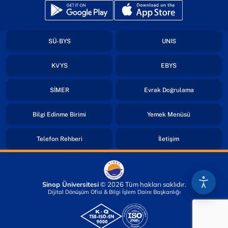
(yeni sekmede açılır)
(yeni sekmede açılır)
(yeni sekmede açılır)
(yeni sekmede açıl
SÜ-BYS
UNIS
(yeni sekmede açılır)
(yeni sekmede açıl
KVYS
EBYS
(yeni sekmede açılır)
(yeni sekmed
SİMER
Evrak Doğrulama
(yeni sekmede açılır)
(yeni sekmede
Bilgi Edinme Birimi
Yemek Menüsü
(yeni sekmede açılır)
(yeni sekmede açı
Telefon Rehberi
İletişim
Sinop Üniversitesi
© 2026 Tüm hakları saklıdır.
Dijital Dönüşüm Ofisi & Bilgi İşlem Daire Başkanlığı