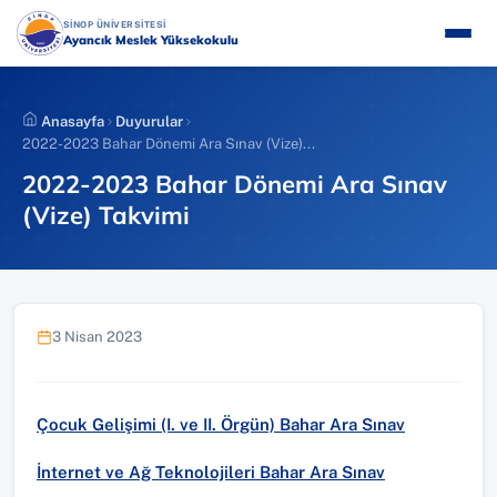
İçeriğe
(YENI SEKMEDE AÇILIR)
SİNOP ÜNİVERSİTESİ
atla
Ayancık Meslek Yüksekokulu
Anasayfa
Duyurular
2022-2023 Bahar Dönemi Ara Sınav (Vize)...
2022-2023 Bahar Dönemi Ara Sınav
(Vize) Takvimi
3 Nisan 2023
Çocuk Gelişimi (I. ve II. Örgün) Bahar Ara Sınav
İnternet ve Ağ Teknolojileri Bahar Ara Sınav