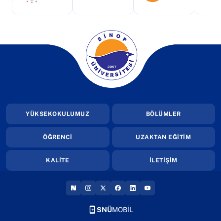
(yeni sekmede açılır)
YÜKSEKOKULUMUZ
BÖLÜMLER
ÖĞRENCİ
UZAKTAN EĞİTİM
KALİTE
İLETİŞİM
(YENI SEKMEDE AÇILIR)
(YENI SEKMEDE AÇILIR)
(YENI SEKMEDE AÇILIR)
(YENI SEKMEDE AÇILIR)
(YENI SEKMEDE AÇILIR
(YENI SEKMEDE AÇI
SNÜ
MOBİL