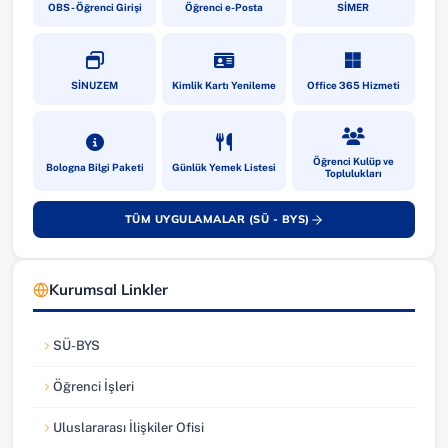
(yeni sekmede açılır)
(yeni sekmede açılır)
(yeni sekmede a
OBS - Öğrenci Girişi
Öğrenci e-Posta
SİMER
(yeni sekmede açılır)
(yeni sekmede açılır)
(yeni sekmede a
SİNUZEM
Kimlik Kartı Yenileme
Office 365 Hizmeti
(yeni sekmede açılır)
(yeni sekmede açılır)
(yeni sekmede a
Öğrenci Kulüp ve
Bologna Bilgi Paketi
Günlük Yemek Listesi
Toplulukları
TÜM UYGULAMALAR (SÜ - BYS)
(yeni sekmede açılır)
Kurumsal Linkler
SÜ-BYS
(yeni sekmede açılır)
Öğrenci İşleri
(yeni sekmede açılır)
Uluslararası İlişkiler Ofisi
(yeni sekmede açılır)