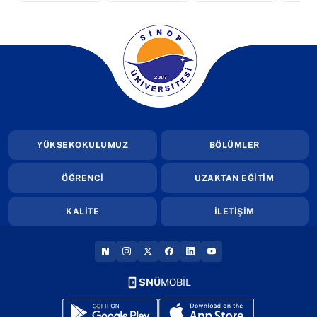
(yeni sekmede açılır)
YÜKSEKOKULUMUZ
BÖLÜMLER
ÖĞRENCİ
UZAKTAN EĞİTİM
KALİTE
İLETİŞİM
(YENI SEKMEDE AÇILIR)
(YENI SEKMEDE AÇILIR)
(YENI SEKMEDE AÇILIR)
(YENI SEKMEDE AÇILIR)
(YENI SEKMEDE AÇILIR
(YENI SEKMEDE AÇI
SNÜ
MOBİL