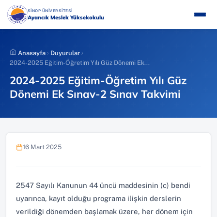
İçeriğe
(YENI SEKMEDE AÇILIR)
SİNOP ÜNİVERSİTESİ
atla
Ayancık Meslek Yüksekokulu
Anasayfa
Duyurular
2024-2025 Eğitim-Öğretim Yılı Güz Dönemi Ek...
2024-2025 Eğitim-Öğretim Yılı Güz
Dönemi Ek Sınav-2 Sınav Takvimi
16 Mart 2025
2547 Sayılı Kanunun 44 üncü maddesinin (c) bendi
uyarınca, kayıt olduğu programa ilişkin derslerin
verildiği dönemden başlamak üzere, her dönem için