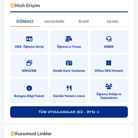
Hızlı Erişim
ÖĞRENCI
AKADEMIK
İDARI
GENEL
(yeni sekmede açılır)
(yeni sekmede açılır)
(yeni sekmede a
OBS - Öğrenci Girişi
Öğrenci e-Posta
SİMER
(yeni sekmede açılır)
(yeni sekmede açılır)
(yeni sekmede a
SİNUZEM
Kimlik Kartı Yenileme
Office 365 Hizmeti
(yeni sekmede açılır)
(yeni sekmede açılır)
(yeni sekmede a
Öğrenci Kulüp ve
Bologna Bilgi Paketi
Günlük Yemek Listesi
Toplulukları
TÜM UYGULAMALAR (SÜ - BYS)
(yeni sekmede açılır)
Kurumsal Linkler