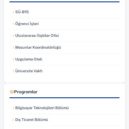
SÜ-BYS
(yeni sekmede açılır)
Öğrenci İşleri
(yeni sekmede açılır)
Uluslararası İlişkiler Ofisi
(yeni sekmede açılır)
Mezunlar Koordinatörlüğü
(yeni sekmede açılır)
Uygulama Oteli
(yeni sekmede açılır)
Üniversite Vakfı
(yeni sekmede açılır)
Programlar
Bilgisayar Teknolojileri Bölümü
Dış Ticaret Bölümü