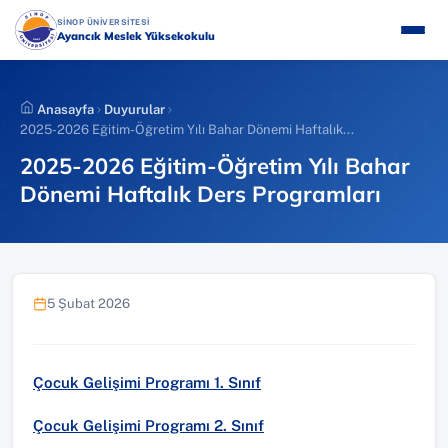
İçeriğe
(YENI SEKMEDE AÇILIR)
SİNOP ÜNİVERSİTESİ
atla
Ayancık Meslek Yüksekokulu
Anasayfa
Duyurular
2025-2026 Eğitim-Öğretim Yılı Bahar Dönemi Haftalık...
2025-2026 Eğitim-Öğretim Yılı Bahar
Dönemi Haftalık Ders Programları
5 Şubat 2026
Çocuk Gelişimi Programı 1. Sınıf
Çocuk Gelişimi Programı 2. Sınıf