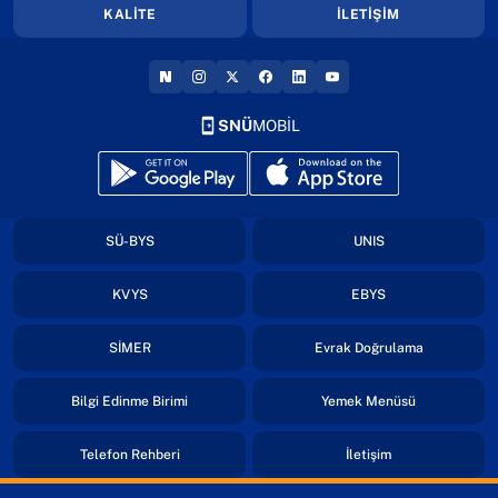
KALİTE
İLETİŞİM
(YENI SEKMEDE AÇILIR)
(YENI SEKMEDE AÇILIR)
(YENI SEKMEDE AÇILIR)
(YENI SEKMEDE AÇILIR)
(YENI SEKMEDE AÇILIR
(YENI SEKMEDE AÇI
SNÜ
MOBİL
(yeni sekmede açılır)
(yeni sekmede açılır)
(yeni sekmede açılır)
(yeni sekmede açıl
SÜ-BYS
UNIS
(yeni sekmede açılır)
(yeni sekmede açıl
KVYS
EBYS
(yeni sekmede açılır)
(yeni sekmed
SİMER
Evrak Doğrulama
(yeni sekmede açılır)
(yeni sekmede
Bilgi Edinme Birimi
Yemek Menüsü
(yeni sekmede açılır)
(yeni sekmede açı
Telefon Rehberi
İletişim