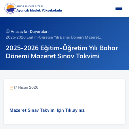
İçeriğe
(YENI SEKMEDE AÇILIR)
SİNOP ÜNİVERSİTESİ
atla
Ayancık Meslek Yüksekokulu
Anasayfa
Duyurular
2025-2026 Eğitim-Öğretim Yılı Bahar Dönemi Mazeret...
2025-2026 Eğitim-Öğretim Yılı Bahar
Dönemi Mazeret Sınav Takvimi
17 Nisan 2026
Mazeret Sınav Takvimi İçin Tıklayınız.