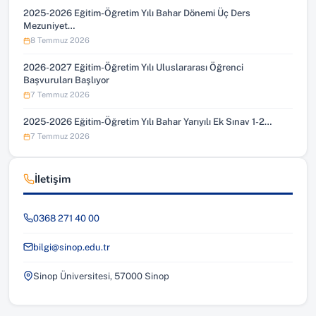
2025-2026 Eğitim-Öğretim Yılı Bahar Dönemi Üç Ders
Mezuniyet…
8 Temmuz 2026
2026-2027 Eğitim-Öğretim Yılı Uluslararası Öğrenci
Başvuruları Başlıyor
7 Temmuz 2026
2025-2026 Eğitim-Öğretim Yılı Bahar Yarıyılı Ek Sınav 1-2…
7 Temmuz 2026
İletişim
0368 271 40 00
bilgi@sinop.edu.tr
Sinop Üniversitesi, 57000 Sinop