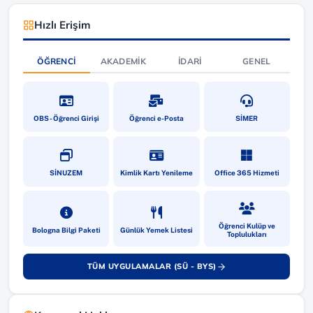
Hızlı Erişim
ÖĞRENCI
AKADEMIK
İDARI
GENEL
(yeni sekmede açılır)
(yeni sekmede açılır)
(yeni sekmede a
OBS - Öğrenci Girişi
Öğrenci e-Posta
SİMER
(yeni sekmede açılır)
(yeni sekmede açılır)
(yeni sekmede a
SİNUZEM
Kimlik Kartı Yenileme
Office 365 Hizmeti
(yeni sekmede açılır)
(yeni sekmede açılır)
(yeni sekmede a
Öğrenci Kulüp ve
Bologna Bilgi Paketi
Günlük Yemek Listesi
Toplulukları
TÜM UYGULAMALAR (SÜ - BYS)
(yeni sekmede açılır)