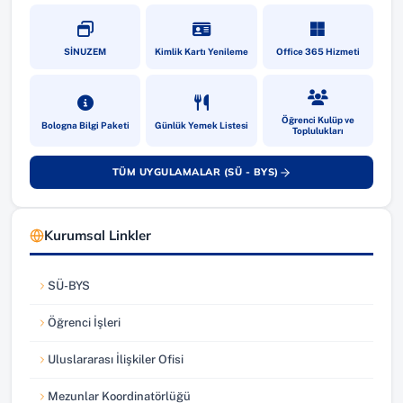
(yeni sekmede açılır)
(yeni sekmede açılır)
(yeni sekmede a
SİNUZEM
Kimlik Kartı Yenileme
Office 365 Hizmeti
(yeni sekmede açılır)
(yeni sekmede açılır)
(yeni sekmede a
Öğrenci Kulüp ve
Bologna Bilgi Paketi
Günlük Yemek Listesi
Toplulukları
TÜM UYGULAMALAR (SÜ - BYS)
(yeni sekmede açılır)
Kurumsal Linkler
SÜ-BYS
(yeni sekmede açılır)
Öğrenci İşleri
(yeni sekmede açılır)
Uluslararası İlişkiler Ofisi
(yeni sekmede açılır)
Mezunlar Koordinatörlüğü