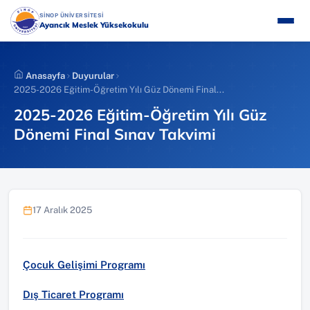
İçeriğe
(YENI SEKMEDE AÇILIR)
SİNOP ÜNİVERSİTESİ
atla
Ayancık Meslek Yüksekokulu
Anasayfa
Duyurular
2025-2026 Eğitim-Öğretim Yılı Güz Dönemi Final...
2025-2026 Eğitim-Öğretim Yılı Güz
Dönemi Final Sınav Takvimi
17 Aralık 2025
Çocuk Gelişimi Programı
Dış Ticaret Programı