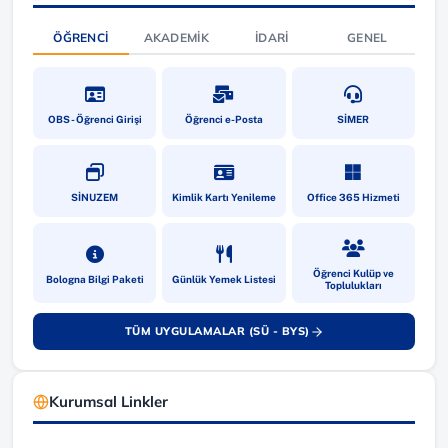
ÖĞRENCI
AKADEMIK
İDARI
GENEL
(yeni sekmede açılır)
(yeni sekmede açılır)
(yeni sekmede a
OBS - Öğrenci Girişi
Öğrenci e-Posta
SİMER
(yeni sekmede açılır)
(yeni sekmede açılır)
(yeni sekmede a
SİNUZEM
Kimlik Kartı Yenileme
Office 365 Hizmeti
(yeni sekmede açılır)
(yeni sekmede açılır)
(yeni sekmede a
Öğrenci Kulüp ve
Bologna Bilgi Paketi
Günlük Yemek Listesi
Toplulukları
TÜM UYGULAMALAR (SÜ - BYS)
(yeni sekmede açılır)
Kurumsal Linkler