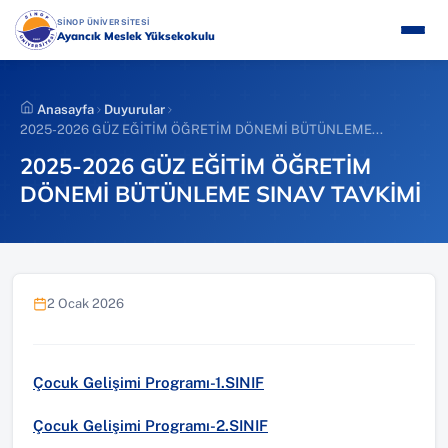
İçeriğe
(YENI SEKMEDE AÇILIR)
SİNOP ÜNİVERSİTESİ
atla
Ayancık Meslek Yüksekokulu
Anasayfa
Duyurular
2025-2026 GÜZ EĞİTİM ÖĞRETİM DÖNEMİ BÜTÜNLEME...
2025-2026 GÜZ EĞİTİM ÖĞRETİM
DÖNEMİ BÜTÜNLEME SINAV TAVKİMİ
2 Ocak 2026
Çocuk Gelişimi Programı-1.SINIF
Çocuk Gelişimi Programı-2.SINIF