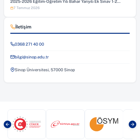
2025-2026 Eğitim-Öğretim Yılı Bahar Yarıyılı Ek Sınav 1-2…
7 Temmuz 2026
İletişim
0368 271 40 00
bilgi@sinop.edu.tr
Sinop Üniversitesi, 57000 Sinop
(yeni sekmede açılır)
(yeni sekmede açılır)
(yeni sekmede a