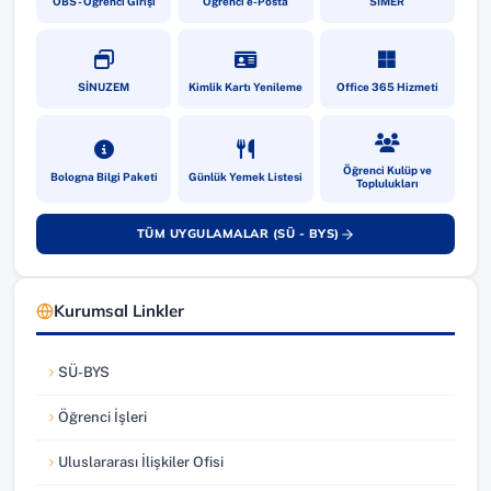
OBS - Öğrenci Girişi
Öğrenci e-Posta
SİMER
(yeni sekmede açılır)
(yeni sekmede açılır)
(yeni sekmede a
SİNUZEM
Kimlik Kartı Yenileme
Office 365 Hizmeti
(yeni sekmede açılır)
(yeni sekmede açılır)
(yeni sekmede a
Öğrenci Kulüp ve
Bologna Bilgi Paketi
Günlük Yemek Listesi
Toplulukları
TÜM UYGULAMALAR (SÜ - BYS)
(yeni sekmede açılır)
Kurumsal Linkler
SÜ-BYS
(yeni sekmede açılır)
Öğrenci İşleri
(yeni sekmede açılır)
Uluslararası İlişkiler Ofisi
(yeni sekmede açılır)