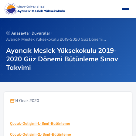
İçeriğe
(YENI SEKMEDE AÇILIR)
SİNOP ÜNİVERSİTESİ
atla
Ayancık Meslek Yüksekokulu
Anasayfa
Duyurular
Ayancık Meslek Yüksekokulu 2019-2020 Güz Dönemi...
Ayancık Meslek Yüksekokulu 2019-
2020 Güz Dönemi Bütünleme Sınav
Takvimi
14 Ocak 2020
Çocuk-Gelişimi-1.-Sınıf-Bütünleme
Çocuk-Gelişimi-2.-Sınıf-Bütünleme