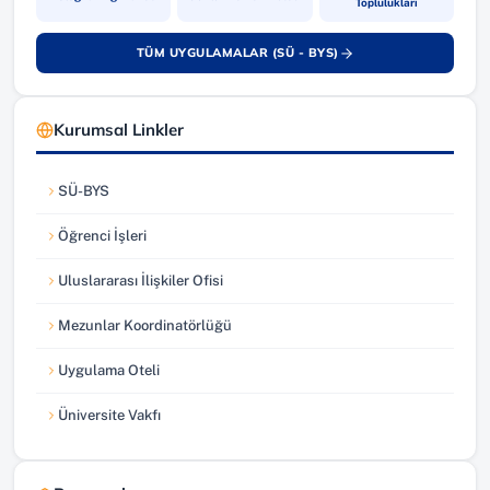
Toplulukları
TÜM UYGULAMALAR (SÜ - BYS)
(yeni sekmede açılır)
Kurumsal Linkler
SÜ-BYS
(yeni sekmede açılır)
Öğrenci İşleri
(yeni sekmede açılır)
Uluslararası İlişkiler Ofisi
(yeni sekmede açılır)
Mezunlar Koordinatörlüğü
(yeni sekmede açılır)
Uygulama Oteli
(yeni sekmede açılır)
Üniversite Vakfı
(yeni sekmede açılır)