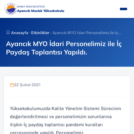
İçeriğe
(YENI SEKMEDE AÇILIR)
SİNOP ÜNİVERSİTESİ
atla
Ayancık Meslek Yüksekokulu
Anasayfa
Etkinlikler
Ayancık MYO İdari Personelimiz ile İç...
Ayancık MYO İdari Personelimiz ile İç
Paydaş Toplantısı Yapıldı.
22 Şubat 2021
Yüksekokulumuzda Kalite Yönetim Sistemi Sürecinin
değerlendirilmesi ve personelimizin sorunlarına
ilişkin İç paydaş toplantısı pandemi kuralları
çerçevesinde yapıldı. Personelimiz