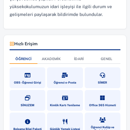
yüksekokulumuzun idari işleyişi ile ilgili durum ve
gelişmeleri paylaşarak bildirimde bulundular.
Hızlı Erişim
ÖĞRENCI
AKADEMIK
İDARI
GENEL
(yeni sekmede açılır)
(yeni sekmede açılır)
(yeni sekmede a
OBS - Öğrenci Girişi
Öğrenci e-Posta
SİMER
(yeni sekmede açılır)
(yeni sekmede açılır)
(yeni sekmede a
SİNUZEM
Kimlik Kartı Yenileme
Office 365 Hizmeti
(yeni sekmede açılır)
(yeni sekmede açılır)
(yeni sekmede a
Öğrenci Kulüp ve
Bologna Bilgi Paketi
Günlük Yemek Listesi