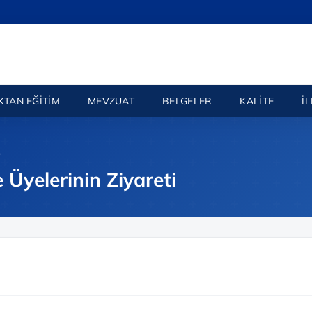
KTAN EĞITIM
MEVZUAT
BELGELER
KALITE
İ
.
Üyelerinin Ziyareti