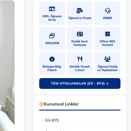
(yeni sekmede açılır)
(yeni sekmede açılır)
(yeni sekmede
OBS - Öğrenci
Öğrenci e-Posta
SİMER
Girişi
(yeni sekmede açılır)
(yeni sekmede açılır)
(yeni sekmede
Kimlik Kartı
Office 365
SİNUZEM
Yenileme
Hizmeti
(yeni sekmede açılır)
(yeni sekmede açılır)
(yeni sekmede
Bologna Bilgi
Günlük Yemek
Öğrenci Kulüp
Paketi
Listesi
ve Toplulukları
TÜM UYGULAMALAR (SÜ - BYS)
(yeni sekmede açılır)
Kurumsal Linkler
SÜ-BYS
(yeni sekmede açılır)