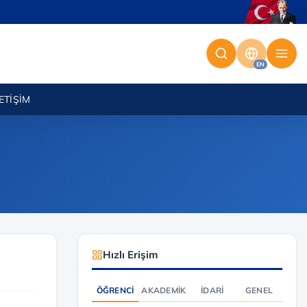
EN
LETIŞIM
Hızlı Erişim
ÖĞRENCI
AKADEMIK
İDARI
GENEL