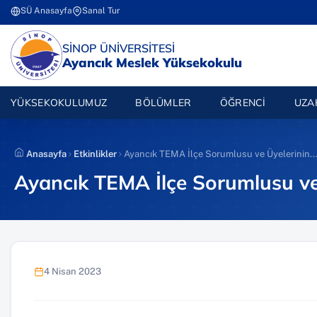
İçeriğe
SÜ Anasayfa
Sanal Tur
(yeni sekmede açılır)
(yeni sekmede açılır)
atla
(YENI SEKMEDE AÇILIR)
SİNOP ÜNİVERSİTESİ
Ayancık Meslek Yüksekokulu
YÜKSEKOKULUMUZ
BÖLÜMLER
ÖĞRENCI
UZA
Anasayfa
Etkinlikler
Ayancık TEMA İlçe Sorumlusu ve Üyelerinin..
Ayancık TEMA İlçe Sorumlusu ve 
4 Nisan 2023