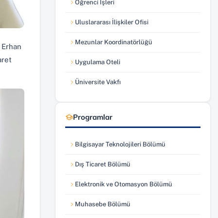
Öğrenci İşleri
(yeni sekmede açılır)
Uluslararası İlişkiler Ofisi
(yeni sekmede açılır)
Mezunlar Koordinatörlüğü
 Erhan
(yeni sekmede açılır)
aret
Uygulama Oteli
(yeni sekmede açılır)
Üniversite Vakfı
(yeni sekmede açılır)
Programlar
Bilgisayar Teknolojileri Bölümü
Dış Ticaret Bölümü
Elektronik ve Otomasyon Bölümü
Muhasebe Bölümü