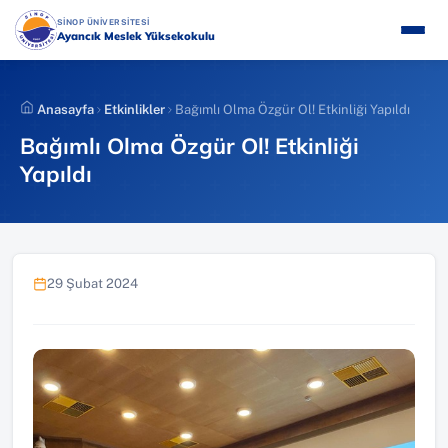
İçeriğe
(YENI SEKMEDE AÇILIR)
SİNOP ÜNİVERSİTESİ
atla
Ayancık Meslek Yüksekokulu
Anasayfa
Etkinlikler
Bağımlı Olma Özgür Ol! Etkinliği Yapıldı
Bağımlı Olma Özgür Ol! Etkinliği
Yapıldı
29 Şubat 2024