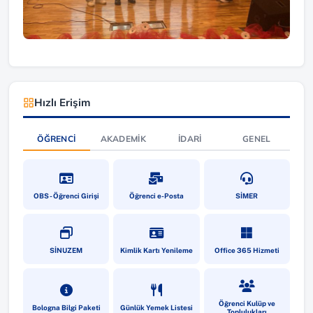
Hızlı Erişim
ÖĞRENCI
AKADEMIK
İDARI
GENEL
(yeni sekmede açılır)
(yeni sekmede açılır)
(yeni sekmede a
OBS - Öğrenci Girişi
Öğrenci e-Posta
SİMER
(yeni sekmede açılır)
(yeni sekmede açılır)
(yeni sekmede a
SİNUZEM
Kimlik Kartı Yenileme
Office 365 Hizmeti
(yeni sekmede açılır)
(yeni sekmede açılır)
(yeni sekmede a
Öğrenci Kulüp ve
Bologna Bilgi Paketi
Günlük Yemek Listesi
Toplulukları