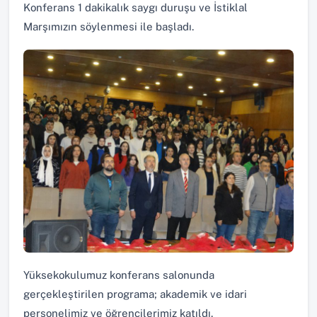
Konferans 1 dakikalık saygı duruşu ve İstiklal
Marşımızın söylenmesi ile başladı.
Yüksekokulumuz konferans salonunda
gerçekleştirilen programa; akademik ve idari
personelimiz ve öğrencilerimiz katıldı.