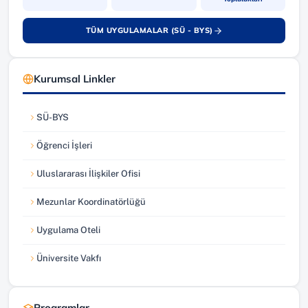
TÜM UYGULAMALAR (SÜ - BYS)
(yeni sekmede açılır)
Kurumsal Linkler
SÜ-BYS
(yeni sekmede açılır)
Öğrenci İşleri
(yeni sekmede açılır)
Uluslararası İlişkiler Ofisi
(yeni sekmede açılır)
Mezunlar Koordinatörlüğü
(yeni sekmede açılır)
Uygulama Oteli
(yeni sekmede açılır)
Üniversite Vakfı
(yeni sekmede açılır)
Programlar