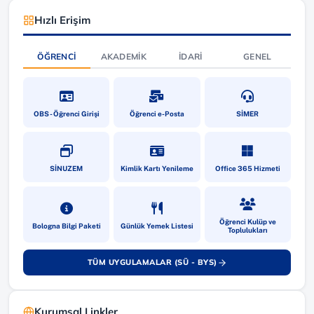
Hızlı Erişim
ÖĞRENCI
AKADEMIK
İDARI
GENEL
(yeni sekmede açılır)
(yeni sekmede açılır)
(yeni sekmede a
OBS - Öğrenci Girişi
Öğrenci e-Posta
SİMER
(yeni sekmede açılır)
(yeni sekmede açılır)
(yeni sekmede a
SİNUZEM
Kimlik Kartı Yenileme
Office 365 Hizmeti
(yeni sekmede açılır)
(yeni sekmede açılır)
(yeni sekmede a
Öğrenci Kulüp ve
Bologna Bilgi Paketi
Günlük Yemek Listesi
Toplulukları
TÜM UYGULAMALAR (SÜ - BYS)
(yeni sekmede açılır)
Kurumsal Linkler