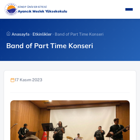
İçeriğe
(YENI SEKMEDE AÇILIR)
SİNOP ÜNİVERSİTESİ
atla
Ayancık Meslek Yüksekokulu
Anasayfa
Etkinlikler
Band of Part Time Konseri
Band of Part Time Konseri
17 Kasım 2023