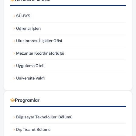
SÜ-BYS
(yeni sekmede açılır)
Öğrenci İşleri
(yeni sekmede açılır)
Uluslararası İlişkiler Ofisi
(yeni sekmede açılır)
Mezunlar Koordinatörlüğü
(yeni sekmede açılır)
Uygulama Oteli
(yeni sekmede açılır)
Üniversite Vakfı
(yeni sekmede açılır)
Programlar
Bilgisayar Teknolojileri Bölümü
Dış Ticaret Bölümü