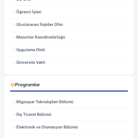
(yeni sekmede açılır)
Öğrenci İşleri
(yeni sekmede açılır)
Uluslararası İlişkiler Ofisi
(yeni sekmede açılır)
Mezunlar Koordinatörlüğü
(yeni sekmede açılır)
Uygulama Oteli
(yeni sekmede açılır)
Üniversite Vakfı
(yeni sekmede açılır)
Programlar
Bilgisayar Teknolojileri Bölümü
Dış Ticaret Bölümü
Elektronik ve Otomasyon Bölümü