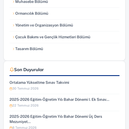
Muhasebe Bölümü
Ormancılık Bölümü
Yönetim ve Organizasyon Bölümü
Çocuk Bakımı ve Gençlik Hizmetleri Bölümü
Tasarım Bölümü
Son Duyurular
Ortalama Yükseltme Sınav Takvimi
30 Temmuz 2026
2025-2026 Eğitim-Öğretim Yılı Bahar Dönemi I. Ek Sınav…
22 Temmuz 2026
2025-2026 Eğitim-Öğretim Yılı Bahar Dönemi Üç Ders
Mezuniyet…
8 Temmuz 2026