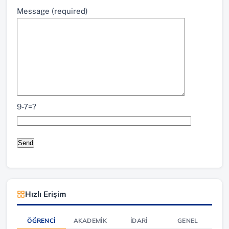
Message (required)
9-7=?
Hızlı Erişim
ÖĞRENCI
AKADEMIK
İDARI
GENEL