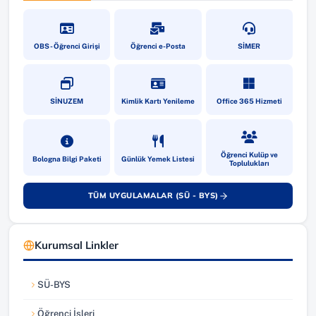
(yeni sekmede açılır)
(yeni sekmede açılır)
(yeni sekmede a
OBS - Öğrenci Girişi
Öğrenci e-Posta
SİMER
(yeni sekmede açılır)
(yeni sekmede açılır)
(yeni sekmede a
SİNUZEM
Kimlik Kartı Yenileme
Office 365 Hizmeti
(yeni sekmede açılır)
(yeni sekmede açılır)
(yeni sekmede a
Öğrenci Kulüp ve
Bologna Bilgi Paketi
Günlük Yemek Listesi
Toplulukları
TÜM UYGULAMALAR (SÜ - BYS)
(yeni sekmede açılır)
Kurumsal Linkler
SÜ-BYS
(yeni sekmede açılır)
Öğrenci İşleri