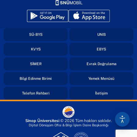
SNÜ
MOBİL
(yeni sekmede açılır)
(yeni sekmede açılır)
(yeni sekmede açılır)
(yeni sekmede açıl
SÜ-BYS
UNIS
(yeni sekmede açılır)
(yeni sekmede açıl
KVYS
EBYS
(yeni sekmede açılır)
(yeni sekmed
SİMER
Evrak Doğrulama
(yeni sekmede açılır)
(yeni sekmede
Bilgi Edinme Birimi
Yemek Menüsü
(yeni sekmede açılır)
(yeni sekmede açı
Telefon Rehberi
İletişim
Sinop Üniversitesi
© 2026 Tüm hakları saklıdır.
Dijital Dönüşüm Ofisi & Bilgi İşlem Daire Başkanlığı