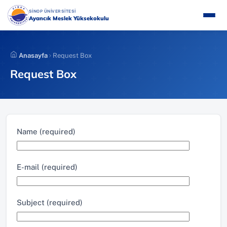
İçeriğe
(YENI SEKMEDE AÇILIR)
SİNOP ÜNİVERSİTESİ
atla
Ayancık Meslek Yüksekokulu
Anasayfa
Request Box
Request Box
Name (required)
E-mail (required)
Subject (required)