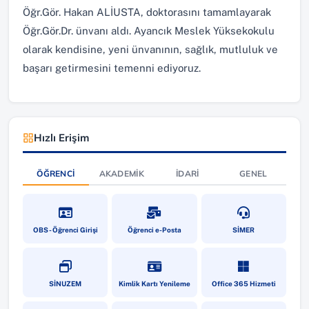
Öğr.Gör. Hakan ALİUSTA, doktorasını tamamlayarak
Öğr.Gör.Dr. ünvanı aldı. Ayancık Meslek Yüksekokulu
olarak kendisine, yeni ünvanının, sağlık, mutluluk ve
başarı getirmesini temenni ediyoruz.
Hızlı Erişim
ÖĞRENCI
AKADEMIK
İDARI
GENEL
(yeni sekmede açılır)
(yeni sekmede açılır)
(yeni sekmede a
OBS - Öğrenci Girişi
Öğrenci e-Posta
SİMER
(yeni sekmede açılır)
(yeni sekmede açılır)
(yeni sekmede a
SİNUZEM
Kimlik Kartı Yenileme
Office 365 Hizmeti