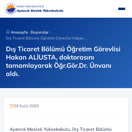
İçeriğe
(YENI SEKMEDE AÇILIR)
SİNOP ÜNİVERSİTESİ
atla
Ayancık Meslek Yüksekokulu
Anasayfa
Duyurular
Dış Ticaret Bölümü Öğretim Görevlisi Hakan...
Dış Ticaret Bölümü Öğretim Görevlisi
Hakan ALİUSTA, doktorasını
tamamlayarak Öğr.Gör.Dr. Ünvanı
aldı.
29 Eylül 2020
Ayancık Meslek Yüksekokulu, Dış Ticaret Bölümü