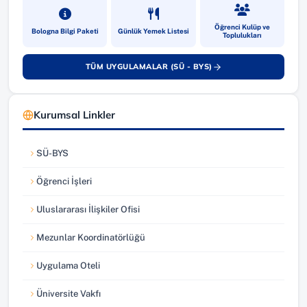
(yeni sekmede açılır)
(yeni sekmede açılır)
(yeni sekmede a
Öğrenci Kulüp ve
Bologna Bilgi Paketi
Günlük Yemek Listesi
Toplulukları
TÜM UYGULAMALAR (SÜ - BYS)
(yeni sekmede açılır)
Kurumsal Linkler
SÜ-BYS
(yeni sekmede açılır)
Öğrenci İşleri
(yeni sekmede açılır)
Uluslararası İlişkiler Ofisi
(yeni sekmede açılır)
Mezunlar Koordinatörlüğü
(yeni sekmede açılır)
Uygulama Oteli
(yeni sekmede açılır)
Üniversite Vakfı
(yeni sekmede açılır)