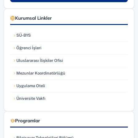
Kurumsal Linkler
SÜ-BYS
(yeni sekmede açılır)
Öğrenci İşleri
(yeni sekmede açılır)
Uluslararası İlişkiler Ofisi
(yeni sekmede açılır)
Mezunlar Koordinatörlüğü
(yeni sekmede açılır)
Uygulama Oteli
(yeni sekmede açılır)
Üniversite Vakfı
(yeni sekmede açılır)
Programlar
Bilgisayar Teknolojileri Bölümü