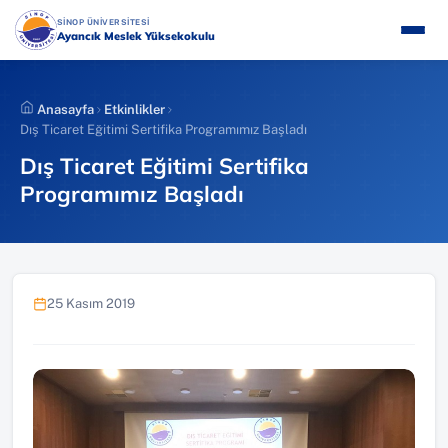
İçeriğe
(YENI SEKMEDE AÇILIR)
SİNOP ÜNİVERSİTESİ
atla
Ayancık Meslek Yüksekokulu
Anasayfa
Etkinlikler
Dış Ticaret Eğitimi Sertifika Programımız Başladı
Dış Ticaret Eğitimi Sertifika
Programımız Başladı
25 Kasım 2019