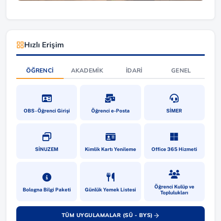
Hızlı Erişim
ÖĞRENCI
AKADEMIK
İDARI
GENEL
(yeni sekmede açılır)
(yeni sekmede açılır)
(yeni sekmede a
OBS - Öğrenci Girişi
Öğrenci e-Posta
SİMER
(yeni sekmede açılır)
(yeni sekmede açılır)
(yeni sekmede a
SİNUZEM
Kimlik Kartı Yenileme
Office 365 Hizmeti
(yeni sekmede açılır)
(yeni sekmede açılır)
(yeni sekmede a
Öğrenci Kulüp ve
Bologna Bilgi Paketi
Günlük Yemek Listesi
Toplulukları
TÜM UYGULAMALAR (SÜ - BYS)
(yeni sekmede açılır)