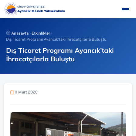
İçeriğe
(YENI SEKMEDE AÇILIR)
SİNOP ÜNİVERSİTESİ
atla
Ayancık Meslek Yüksekokulu
Anasayfa
Etkinlikler
Dış Ticaret Programı Ayancık’taki İhracatçılarla Buluştu
Dış Ticaret Programı Ayancık’taki
İhracatçılarla Buluştu
11 Mart 2020