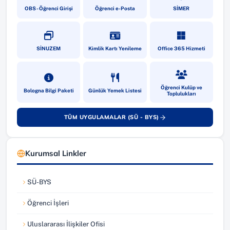
(yeni sekmede açılır)
(yeni sekmede açılır)
(yeni sekmede a
OBS - Öğrenci Girişi
Öğrenci e-Posta
SİMER
(yeni sekmede açılır)
(yeni sekmede açılır)
(yeni sekmede a
SİNUZEM
Kimlik Kartı Yenileme
Office 365 Hizmeti
(yeni sekmede açılır)
(yeni sekmede açılır)
(yeni sekmede a
Öğrenci Kulüp ve
Bologna Bilgi Paketi
Günlük Yemek Listesi
Toplulukları
TÜM UYGULAMALAR (SÜ - BYS)
(yeni sekmede açılır)
Kurumsal Linkler
SÜ-BYS
(yeni sekmede açılır)
Öğrenci İşleri
(yeni sekmede açılır)
Uluslararası İlişkiler Ofisi
(yeni sekmede açılır)