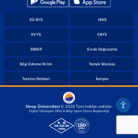
(yeni sekmede açılır)
(yeni sekmede açılır)
(yeni sekmede açılır)
(yeni sekmede açıl
SÜ-BYS
UNIS
(yeni sekmede açılır)
(yeni sekmede açıl
KVYS
EBYS
(yeni sekmede açılır)
(yeni sekmed
SİMER
Evrak Doğrulama
(yeni sekmede açılır)
(yeni sekmede
Bilgi Edinme Birimi
Yemek Menüsü
(yeni sekmede açılır)
(yeni sekmede açı
Telefon Rehberi
İletişim
Sinop Üniversitesi
© 2026 Tüm hakları saklıdır.
Dijital Dönüşüm Ofisi & Bilgi İşlem Daire Başkanlığı