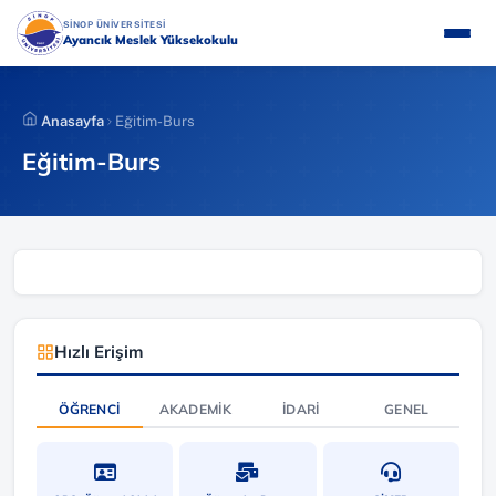
İçeriğe
(YENI SEKMEDE AÇILIR)
SİNOP ÜNİVERSİTESİ
atla
Ayancık Meslek Yüksekokulu
Anasayfa
Eğitim-Burs
Eğitim-Burs
Hızlı Erişim
ÖĞRENCI
AKADEMIK
İDARI
GENEL
(yeni sekmede açılır)
(yeni sekmede açılır)
(yeni sekmede a