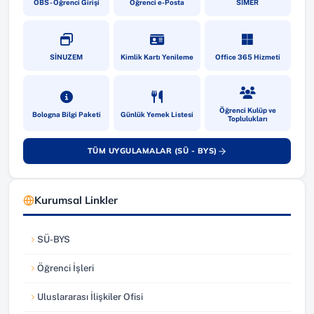
OBS - Öğrenci Girişi
Öğrenci e-Posta
SİMER
(yeni sekmede açılır)
(yeni sekmede açılır)
(yeni sekmede a
SİNUZEM
Kimlik Kartı Yenileme
Office 365 Hizmeti
(yeni sekmede açılır)
(yeni sekmede açılır)
(yeni sekmede a
Öğrenci Kulüp ve
Bologna Bilgi Paketi
Günlük Yemek Listesi
Toplulukları
TÜM UYGULAMALAR (SÜ - BYS)
(yeni sekmede açılır)
Kurumsal Linkler
SÜ-BYS
(yeni sekmede açılır)
Öğrenci İşleri
(yeni sekmede açılır)
Uluslararası İlişkiler Ofisi
(yeni sekmede açılır)