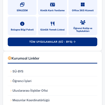
(yeni sekmede açılır)
(yeni sekmede açılır)
(yeni sekmede a
SİNUZEM
Kimlik Kartı Yenileme
Office 365 Hizmeti
(yeni sekmede açılır)
(yeni sekmede açılır)
(yeni sekmede a
Öğrenci Kulüp ve
Bologna Bilgi Paketi
Günlük Yemek Listesi
Toplulukları
TÜM UYGULAMALAR (SÜ - BYS)
(yeni sekmede açılır)
Kurumsal Linkler
SÜ-BYS
(yeni sekmede açılır)
Öğrenci İşleri
(yeni sekmede açılır)
Uluslararası İlişkiler Ofisi
(yeni sekmede açılır)
Mezunlar Koordinatörlüğü
(yeni sekmede açılır)