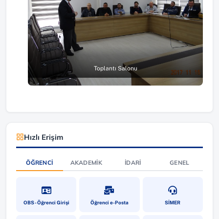
Toplantı Salonu
Hızlı Erişim
ÖĞRENCI
AKADEMIK
İDARI
GENEL
(yeni sekmede açılır)
(yeni sekmede açılır)
(yeni sekmede a
OBS - Öğrenci Girişi
Öğrenci e-Posta
SİMER