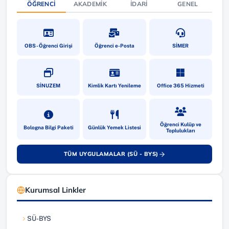
ÖĞRENCI
AKADEMIK
İDARI
GENEL
(yeni sekmede açılır)
(yeni sekmede açılır)
(yeni sekmede a
OBS - Öğrenci Girişi
Öğrenci e-Posta
SİMER
(yeni sekmede açılır)
(yeni sekmede açılır)
(yeni sekmede a
SİNUZEM
Kimlik Kartı Yenileme
Office 365 Hizmeti
(yeni sekmede açılır)
(yeni sekmede açılır)
(yeni sekmede a
Öğrenci Kulüp ve
Bologna Bilgi Paketi
Günlük Yemek Listesi
Toplulukları
TÜM UYGULAMALAR (SÜ - BYS)
(yeni sekmede açılır)
Kurumsal Linkler
SÜ-BYS
(yeni sekmede açılır)