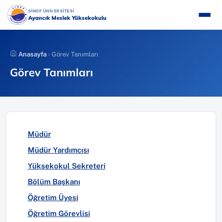
İçeriğe
(YENI SEKMEDE AÇILIR)
SİNOP ÜNİVERSİTESİ
atla
Ayancık Meslek Yüksekokulu
Anasayfa
Görev Tanımları
Görev Tanımları
Müdür
Müdür Yardımcısı
Yüksekokul Sekreteri
Bölüm Başkanı
Öğretim Üyesi
Öğretim Görevlisi