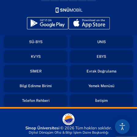
SNÜ
MOBİL
(yeni sekmede açılır)
(yeni sekmede açılır)
(yeni sekmede açılır)
(yeni sekmede açıl
SÜ-BYS
UNIS
(yeni sekmede açılır)
(yeni sekmede açıl
KVYS
EBYS
(yeni sekmede açılır)
(yeni sekmed
SİMER
Evrak Doğrulama
(yeni sekmede açılır)
(yeni sekmede
Bilgi Edinme Birimi
Yemek Menüsü
(yeni sekmede açılır)
(yeni sekmede açı
Telefon Rehberi
İletişim
Sinop Üniversitesi
© 2026 Tüm hakları saklıdır.
Dijital Dönüşüm Ofisi & Bilgi İşlem Daire Başkanlığı