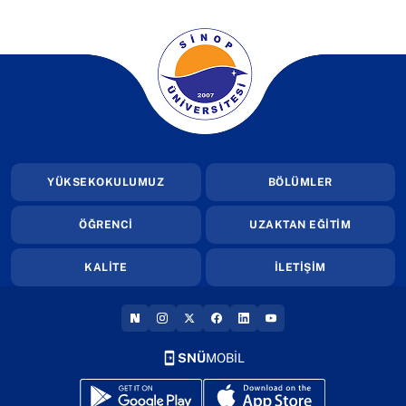
(yeni sekmede açılır)
YÜKSEKOKULUMUZ
BÖLÜMLER
ÖĞRENCİ
UZAKTAN EĞİTİM
KALİTE
İLETİŞİM
(YENI SEKMEDE AÇILIR)
(YENI SEKMEDE AÇILIR)
(YENI SEKMEDE AÇILIR)
(YENI SEKMEDE AÇILIR)
(YENI SEKMEDE AÇILIR
(YENI SEKMEDE AÇI
SNÜ
MOBİL