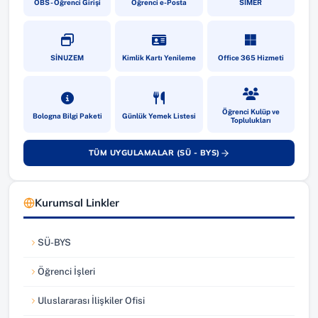
OBS - Öğrenci Girişi
Öğrenci e-Posta
SİMER
(yeni sekmede açılır)
(yeni sekmede açılır)
(yeni sekmede a
SİNUZEM
Kimlik Kartı Yenileme
Office 365 Hizmeti
(yeni sekmede açılır)
(yeni sekmede açılır)
(yeni sekmede a
Öğrenci Kulüp ve
Bologna Bilgi Paketi
Günlük Yemek Listesi
Toplulukları
TÜM UYGULAMALAR (SÜ - BYS)
(yeni sekmede açılır)
Kurumsal Linkler
SÜ-BYS
(yeni sekmede açılır)
Öğrenci İşleri
(yeni sekmede açılır)
Uluslararası İlişkiler Ofisi
(yeni sekmede açılır)