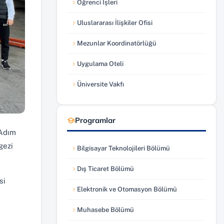
Öğrenci İşleri
(yeni sekmede açılır)
Uluslararası İlişkiler Ofisi
(yeni sekmede açılır)
Mezunlar Koordinatörlüğü
(yeni sekmede açılır)
Uygulama Oteli
(yeni sekmede açılır)
Üniversite Vakfı
(yeni sekmede açılır)
Programlar
 Adım
gezi
Bilgisayar Teknolojileri Bölümü
Dış Ticaret Bölümü
si
Elektronik ve Otomasyon Bölümü
Muhasebe Bölümü