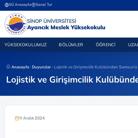
İçeriğe
SÜ Anasayfa
Sanal Tur
(yeni sekmede açılır)
(yeni sekmede açılır)
atla
(YENI SEKMEDE AÇILIR)
SİNOP ÜNİVERSİTESİ
Ayancık Meslek Yüksekokulu
YÜKSEKOKULUMUZ
BÖLÜMLER
ÖĞRENCI
UZA
Anasayfa
Duyurular
Lojistik ve Girişimcilik Kulübünden Samsun’a 
Lojistik ve Girişimcilik Kulübün
11 Aralık 2024