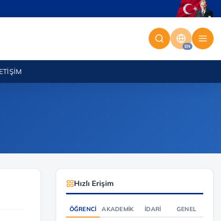
EN
LETIŞIM
Hızlı Erişim
ÖĞRENCI
AKADEMIK
İDARI
GENEL