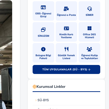
(yeni sekmede açılır)
(yeni sekmede açılır)
(yeni sekmede
OBS - Öğrenci
Öğrenci e-Posta
SİMER
Girişi
(yeni sekmede açılır)
(yeni sekmede açılır)
(yeni sekmede
Kimlik Kartı
Office 365
SİNUZEM
Yenileme
Hizmeti
(yeni sekmede açılır)
(yeni sekmede açılır)
(yeni sekmede
Bologna Bilgi
Günlük Yemek
Öğrenci Kulüp
Paketi
Listesi
ve Toplulukları
TÜM UYGULAMALAR (SÜ - BYS)
(yeni sekmede açılır)
Kurumsal Linkler
SÜ-BYS
(yeni sekmede açılır)