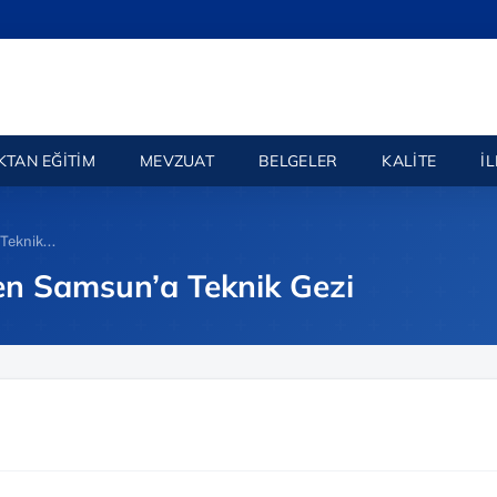
KTAN EĞITIM
MEVZUAT
BELGELER
KALITE
İ
Teknik...
den Samsun’a Teknik Gezi