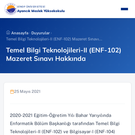
İçeriğe
(YENI SEKMEDE AÇILIR)
SİNOP ÜNİVERSİTESİ
atla
Ayancık Meslek Yüksekokulu
Anasayfa
Duyurular
Temel Bilgi Teknolojileri-II (ENF-102) Mazeret Sınavı...
Temel Bilgi Teknolojileri-II (ENF-102)
Mazeret Sınavı Hakkında
25 Mayıs 2021
2020-2021 Eğitim-Öğretim Yılı Bahar Yarıyılında
Enformatik Bölüm Başkanlığı tarafından Temel Bilgi
Teknolojileri-II (ENF-102) ve Bilgisayar-I (ENF-104)