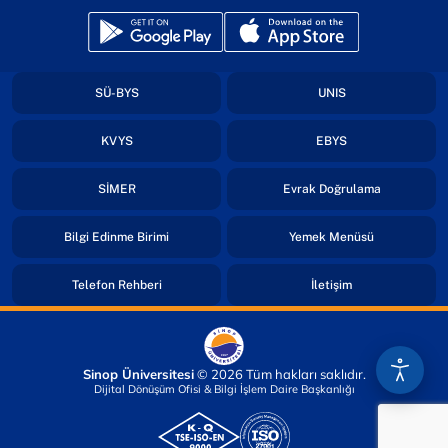
(yeni sekmede açılır)
(yeni sekmede açılır)
(yeni sekmede açılır)
(yeni sekmede açıl
SÜ-BYS
UNIS
(yeni sekmede açılır)
(yeni sekmede açıl
KVYS
EBYS
(yeni sekmede açılır)
(yeni sekmed
SİMER
Evrak Doğrulama
(yeni sekmede açılır)
(yeni sekmede
Bilgi Edinme Birimi
Yemek Menüsü
(yeni sekmede açılır)
(yeni sekmede açı
Telefon Rehberi
İletişim
Sinop Üniversitesi
© 2026 Tüm hakları saklıdır.
Dijital Dönüşüm Ofisi & Bilgi İşlem Daire Başkanlığı