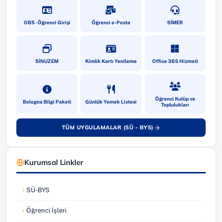
(yeni sekmede açılır)
(yeni sekmede açılır)
(yeni sekmede a
OBS - Öğrenci Girişi
Öğrenci e-Posta
SİMER
(yeni sekmede açılır)
(yeni sekmede açılır)
(yeni sekmede a
SİNUZEM
Kimlik Kartı Yenileme
Office 365 Hizmeti
(yeni sekmede açılır)
(yeni sekmede açılır)
(yeni sekmede a
Öğrenci Kulüp ve
Bologna Bilgi Paketi
Günlük Yemek Listesi
Toplulukları
TÜM UYGULAMALAR (SÜ - BYS)
(yeni sekmede açılır)
Kurumsal Linkler
SÜ-BYS
(yeni sekmede açılır)
Öğrenci İşleri
(yeni sekmede açılır)