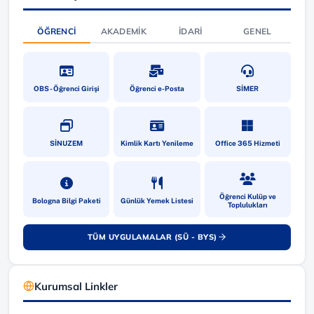
ÖĞRENCI
AKADEMIK
İDARI
GENEL
(yeni sekmede açılır)
(yeni sekmede açılır)
(yeni sekmede a
OBS - Öğrenci Girişi
Öğrenci e-Posta
SİMER
(yeni sekmede açılır)
(yeni sekmede açılır)
(yeni sekmede a
SİNUZEM
Kimlik Kartı Yenileme
Office 365 Hizmeti
(yeni sekmede açılır)
(yeni sekmede açılır)
(yeni sekmede a
Öğrenci Kulüp ve
Bologna Bilgi Paketi
Günlük Yemek Listesi
Toplulukları
TÜM UYGULAMALAR (SÜ - BYS)
(yeni sekmede açılır)
Kurumsal Linkler