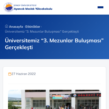
İçeriğe
(YENI SEKMEDE AÇILIR)
SİNOP ÜNİVERSİTESİ
atla
Ayancık Meslek Yüksekokulu
Anasayfa
Etkinlikler
Üniversitemiz “3. Mezunlar Buluşması” Gerçekleşti
Üniversitemiz “3. Mezunlar Buluşması”
Gerçekleşti
27 Haziran 2022