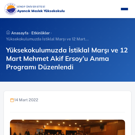
İçeriğe
(YENI SEKMEDE AÇILIR)
SİNOP ÜNİVERSİTESİ
atla
Ayancık Meslek Yüksekokulu
Anasayfa
Etkinlikler
Yüksekokulumuzda İstiklal Marşı ve 12 Mart...
Yüksekokulumuzda İstiklal Marşı ve 12
Mart Mehmet Akif Ersoy’u Anma
Programı Düzenlendi
14 Mart 2022