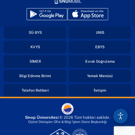
SNÜ
MOBİL
(yeni sekmede açılır)
(yeni sekmede açılır)
(yeni sekmede açılır)
(yeni sekmede açıl
SÜ-BYS
UNIS
(yeni sekmede açılır)
(yeni sekmede açıl
KVYS
EBYS
(yeni sekmede açılır)
(yeni sekmed
SİMER
Evrak Doğrulama
(yeni sekmede açılır)
(yeni sekmede
Bilgi Edinme Birimi
Yemek Menüsü
(yeni sekmede açılır)
(yeni sekmede açı
Telefon Rehberi
İletişim
Sinop Üniversitesi
© 2026 Tüm hakları saklıdır.
Dijital Dönüşüm Ofisi & Bilgi İşlem Daire Başkanlığı