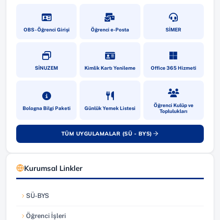
(yeni sekmede açılır)
(yeni sekmede açılır)
(yeni sekmede a
OBS - Öğrenci Girişi
Öğrenci e-Posta
SİMER
(yeni sekmede açılır)
(yeni sekmede açılır)
(yeni sekmede a
SİNUZEM
Kimlik Kartı Yenileme
Office 365 Hizmeti
(yeni sekmede açılır)
(yeni sekmede açılır)
(yeni sekmede a
Öğrenci Kulüp ve
Bologna Bilgi Paketi
Günlük Yemek Listesi
Toplulukları
TÜM UYGULAMALAR (SÜ - BYS)
(yeni sekmede açılır)
Kurumsal Linkler
SÜ-BYS
(yeni sekmede açılır)
Öğrenci İşleri
(yeni sekmede açılır)